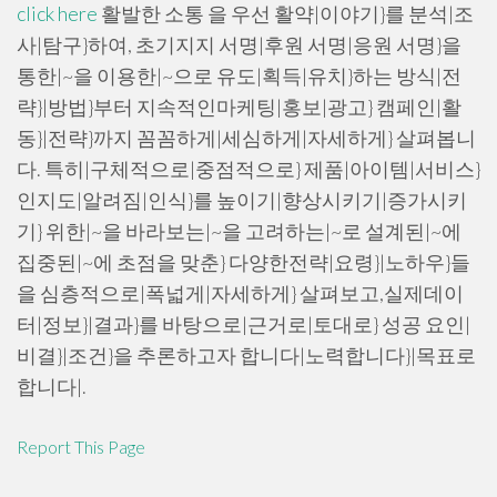
click here
활발한 소통 을 우선 활약|이야기}를 분석|조
사|탐구}하여, 초기지지 서명|후원 서명|응원 서명}을
통한|~을 이용한|~으로 유도|획득|유치}하는 방식|전
략}|방법}부터 지속적인마케팅|홍보|광고} 캠페인|활
동}|전략}까지 꼼꼼하게|세심하게|자세하게} 살펴봅니
다. 특히|구체적으로|중점적으로} 제품|아이템|서비스}
인지도|알려짐|인식}를 높이기|향상시키기|증가시키
기} 위한|~을 바라보는|~을 고려하는|~로 설계된|~에
집중된|~에 초점을 맞춘} 다양한전략|요령}|노하우}들
을 심층적으로|폭넓게|자세하게} 살펴보고,실제데이
터|정보}|결과}를 바탕으로|근거로|토대로} 성공 요인|
비결}|조건}을 추론하고자 합니다|노력합니다}|목표로
합니다|.
Report This Page